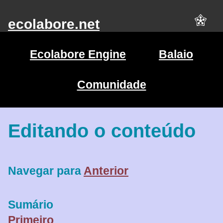
ecolabore.net
Ecolabore Engine
Balaio
Comunidade
Editando o conteúdo
Navegar para
Anterior
Sumário
Primeiro